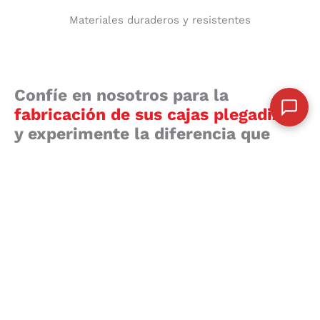
Materiales duraderos y resistentes
Confíe en nosotros para la
fabricación de sus cajas plegadizas
y experimente la diferencia que
hace trabajar con un socio que se
preocupa por su éxito.
En Padiplast, nos enorgullece ofrecer soluciones de
empaque a medida que se adaptan perfectamente a las
necesidades de nuestros clientes. Nuestras cajas
plegadizas están diseñadas y fabricadas con los más
altos estándares de calidad para garantizar la
satisfacción del cliente en cada entrega.